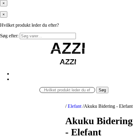
×
×
Hvilket produkt leder du efter?
Søg efter:
AZZI
AZZI
AZZI
AZZI
Søg
/
Elefant
/
Akuku Bidering - Elefant
Akuku Bidering
- Elefant