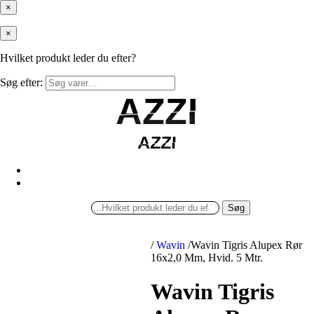
×
×
Hvilket produkt leder du efter?
Søg efter:
AZZI
AZZI
AZZI
AZZI
Søg
/
Wavin
/
Wavin Tigris Alupex Rør
16x2,0 Mm, Hvid. 5 Mtr.
Wavin Tigris