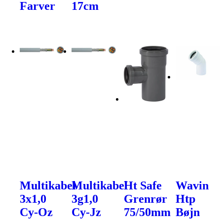
Farver
17cm
Multikabel
Multikabel
Ht Safe
Wavin
3x1,0
3g1,0
Grenrør
Htp
Cy-Oz
Cy-Jz
75/50mm
Bøjn