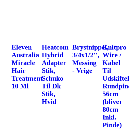
Eleven
Heatcom
Brystnippel,
Knitpro
Australia
Hybrid
3/4x1/2'',
Wire /
Miracle
Adapter
Messing
Kabel
Hair
Stik,
- Vrige
Til
Treatment
Schuko
Udskifte
10 Ml
Til Dk
Rundpin
Stik,
56cm
Hvid
(bliver
80cm
Inkl.
Pinde)