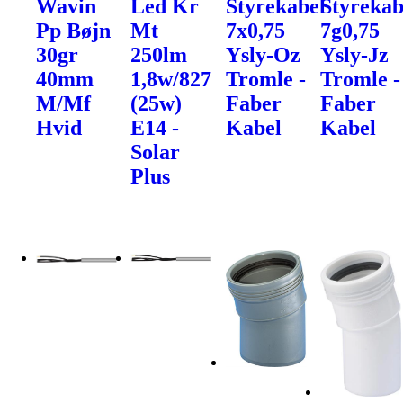
Wavin
Led Kr
Styrekabel
Styrekab
Pp Bøjn
Mt
7x0,75
7g0,75
30gr
250lm
Ysly-Oz
Ysly-Jz
40mm
1,8w/827
Tromle -
Tromle -
M/Mf
(25w)
Faber
Faber
Hvid
E14 -
Kabel
Kabel
Solar
Plus