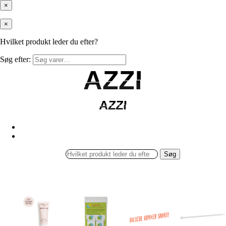
×
×
Hvilket produkt leder du efter?
Søg efter:
AZZI
AZZI
AZZI
AZZI
Søg