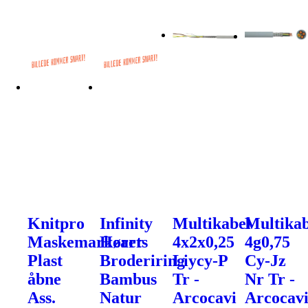
Knitpro
Infinity
Multikabel
Multikab
Maskemarkører
Hearts
4x2x0,25
4g0,75
Plast
Broderiring
Liycy-P
Cy-Jz
åbne
Bambus
Tr -
Nr Tr -
Ass.
Natur
Arcocavi
Arcocav