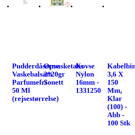
Pudderdåserne
Opvasketabs
Kovse
Kabelbin
Vaskebalsam
2*20gr
Nylon
3,6 X
Parfumefri
Sonett
16mm -
150
50 Ml
1331250
Mm,
(rejsestørrelse)
Klar
(100) -
Abb -
100 Stk