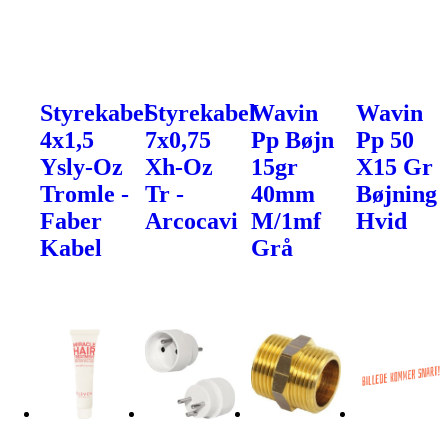
Styrekabel
Styrekabel
Wavin
Wavin
4x1,5
7x0,75
Pp Bøjn
Pp 50
Ysly-Oz
Xh-Oz
15gr
X15 Gr
Tromle -
Tr -
40mm
Bøjning
Faber
Arcocavi
M/1mf
Hvid
Kabel
Grå