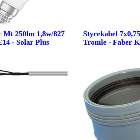
 Mt 250lm 1,8w/827
Styrekabel 7x0,7
E14 - Solar Plus
Tromle - Faber K