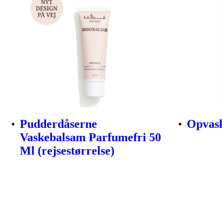
Pudderdåserne
Opvask
Vaskebalsam Parfumefri 50
Ml (rejsestørrelse)