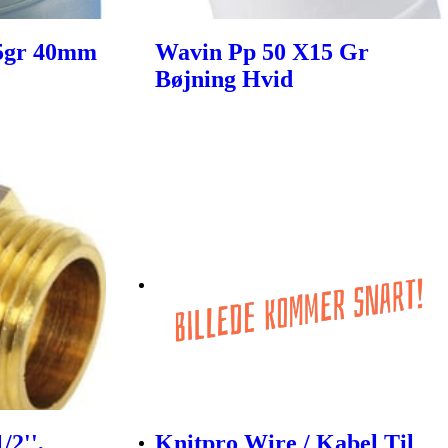
15gr 40mm
Wavin Pp 50 X15 Gr
Bøjning Hvid
/2'',
Knitpro Wire / Kabel Til