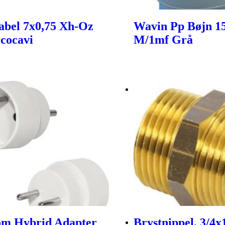
abel 7x0,75 Xh-Oz
Wavin Pp Bøjn 
rcocavi
M/1mf Grå
om Hybrid Adapter
Brystnippel, 3/4x1